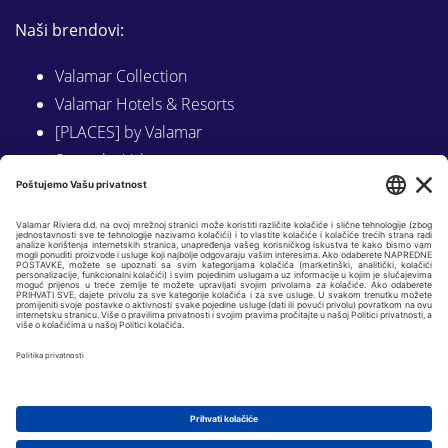
Naši brendovi:
Valamar Collection
Valamar Hotels & Resorts
[PLACES] by Valamar
Sunny by Valamar
Valamar Camping
Istraži na Valamar.com
Slijedite nas na:
LINKEDIN
FACEBOOK
INSTAGRAM