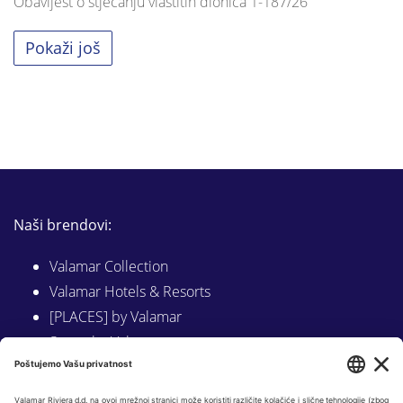
Obavijest o stjecanju vlastitih dionica 1-187/26
Pokaži još
Naši brendovi:
Valamar Collection
Valamar Hotels & Resorts
[PLACES] by Valamar
Sunny by Valamar
Valamar Camping