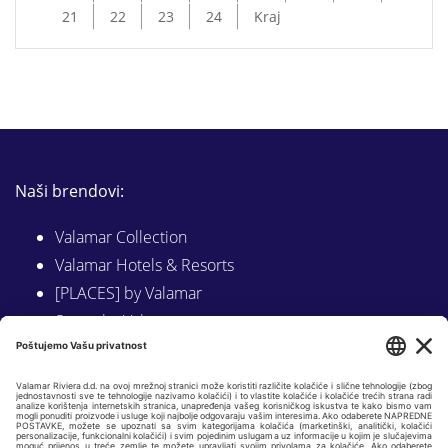
21
22
23
24
Kraj
Naši brendovi:
Valamar Collection
Valamar Hotels & Resorts
[PLACES] by Valamar
Sunny by Valamar
Valamar Camping
Istraži na Valamar.com