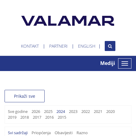
KONTAKT
PARTNERI
ENGLISH
Mediji
Toggle
naviga
Prikaži sve
Sve godine
2026
2025
2024
2023
2022
2021
2020
2019
2018
2017
2016
2015
Svi sadržaji
Priopćenja
Obavijesti
Razno