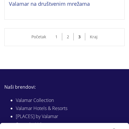
Valamar na društvenim mrežama
Početak
1
2
3
Kraj
Naši brendovi:
Valamar Collection
Valamar Hotels & Resorts
[PLACES] by Valamar
Sunny by Valamar