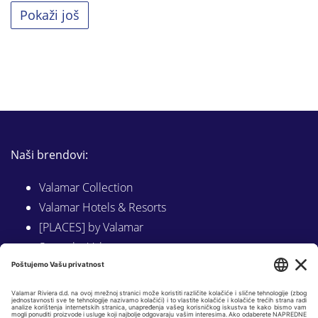
Pokaži još
Naši brendovi:
Valamar Collection
Valamar Hotels & Resorts
[PLACES] by Valamar
Sunny by Valamar
Valamar Camping
Istraži na Valamar.com