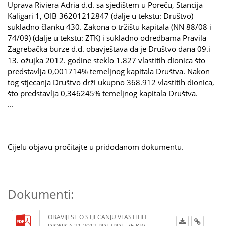
Uprava Riviera Adria d.d. sa sjedištem u Poreču, Stancija
Kaligari 1, OIB 36201212847 (dalje u tekstu: Društvo)
sukladno članku 430. Zakona o tržištu kapitala (NN 88/08 i
74/09) (dalje u tekstu: ZTK) i sukladno odredbama Pravila
Zagrebačka burze d.d. obavještava da je Društvo dana 09.i
13. ožujka 2012. godine steklo 1.827 vlastitih dionica što
predstavlja 0,001714% temeljnog kapitala Društva. Nakon
tog stjecanja Društvo drži ukupno 368.912 vlastitih dionica,
što predstavlja 0,346245% temeljnog kapitala Društva.
...
Cijelu objavu pročitajte u pridodanom dokumentu.
Dokumenti:
OBAVIJEST O STJECANJU VLASTITIH