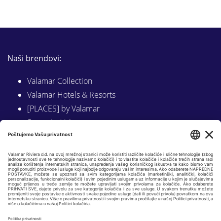
Naši brendovi:
Valamar Collection
Valamar Hotels & Resorts
[PLACES] by Valamar
Sunny by Valamar
Valamar Camping
Istraži na Valamar.com
Slijedite nas na:
LINKEDIN
FACEBOOK