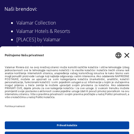
Naši brendovi:
Valamar Collection
Valamar Hotels & Resorts
[PLACES] by Valamar
Sunny by Valamar
Valamar Camping
Istraži na Valamar.com
Slijedite nas na:
LINKEDIN
FACEBOOK
INSTAGRAM